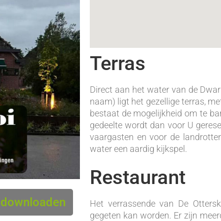
Terras
Direct aan het water van de Dwa
naam) ligt het gezellige terras, m
bestaat de mogelijkheid om te ba
gedeelte wordt dan voor U gereser
vaargasten en voor de landrotte
water een aardig kijkspel.
Restaurant
e downloaden
Het verrassende van De Ottersko
gegeten kan worden. Er zijn meer