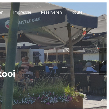
ten
Impressie
Reserveren
Route
kooi