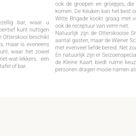
ook de groepen en groepjes, die
komen. De Keuken kan het best o
Witte Brigade kookt graag met v
zellig bar, waar u
ook de receptuur van verre niet.
ritief kunt nuttigen
Natuurlijk zijn de Otterskooise S
e Otterskooi beschikt
aantal gasten, maar de Wiener S
rs, maar is eveneens
met evenveel liefde bereid. Net zo
punt, waar het zowel
En natuurlijk zijn er Seizoenspecia
et-wat-lekkers, een
de Kleine Kaart biedt ruime keu
afel of bar.
personen dragen mooie namen als 