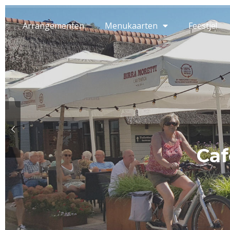
Arrangementen
Menukaarten
Feestje!
Caf