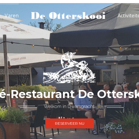
Varen
Activitei
é-Restaurant De Otters
Welkom in Dwarsgracht
RESERVEER NU