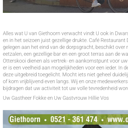
Alles wat U van Giethoorn verwacht vindt U ook in Dwars
en in het seizoen juist gezellige drukte. Café Restaurant 
gelegen aan het eind van de dorpsgracht, beschikt over
eetzalen, een gezellige bar en een groot terras aan de w
Otterskooi dienen als vertrek- en aankomstpunt voor uw 
er is een veelheid aan mogelijkheden voor een ieder. In 
deze uitgebreid toegelicht. Mocht iets niet geheel duidelij
of kom vrijblijvend even langs. Wij en onze medewerkers
bijdragen dat uw activiteit tot uw volle tevredenheid wor
Uw Gastheer Fokke en Uw Gastvrouw Hillie Vos