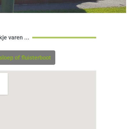
kje varen ...
loep of fluisterboot