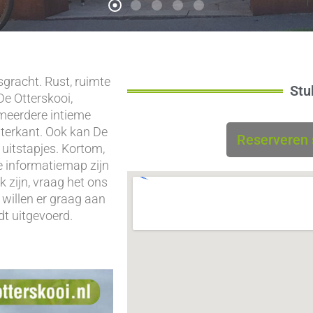
gracht. Rust, ruimte
Stu
De Otterskooi,
 meerdere intieme
aterkant. Ook kan De
Reserveren s
uitstapjes. Kortom,
de informatiemap zijn
k zijn, vraag het ons
 willen er graag aan
dt uitgevoerd.